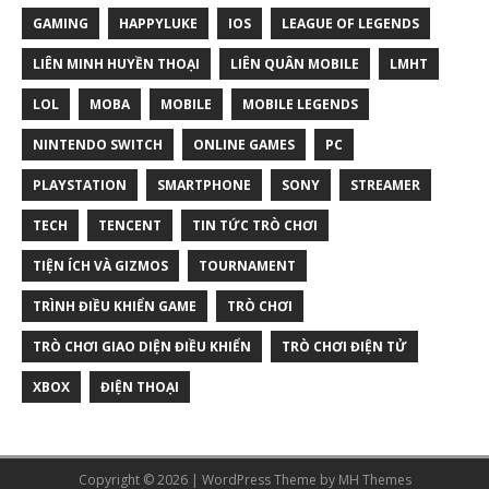
GAMING
HAPPYLUKE
IOS
LEAGUE OF LEGENDS
LIÊN MINH HUYỀN THOẠI
LIÊN QUÂN MOBILE
LMHT
LOL
MOBA
MOBILE
MOBILE LEGENDS
NINTENDO SWITCH
ONLINE GAMES
PC
PLAYSTATION
SMARTPHONE
SONY
STREAMER
TECH
TENCENT
TIN TỨC TRÒ CHƠI
TIỆN ÍCH VÀ GIZMOS
TOURNAMENT
TRÌNH ĐIỀU KHIỂN GAME
TRÒ CHƠI
TRÒ CHƠI GIAO DIỆN ĐIỀU KHIỂN
TRÒ CHƠI ĐIỆN TỬ
XBOX
ĐIỆN THOẠI
Copyright © 2026 | WordPress Theme by
MH Themes