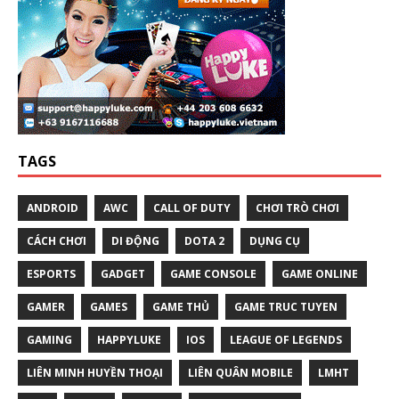
TAGS
ANDROID
AWC
CALL OF DUTY
CHƠI TRÒ CHƠI
CÁCH CHƠI
DI ĐỘNG
DOTA 2
DỤNG CỤ
ESPORTS
GADGET
GAME CONSOLE
GAME ONLINE
GAMER
GAMES
GAME THỦ
GAME TRUC TUYEN
GAMING
HAPPYLUKE
IOS
LEAGUE OF LEGENDS
LIÊN MINH HUYỀN THOẠI
LIÊN QUÂN MOBILE
LMHT