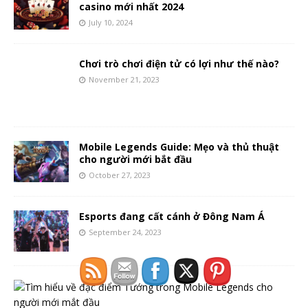
casino mới nhất 2024
July 10, 2024
Chơi trò chơi điện tử có lợi như thế nào?
November 21, 2023
Mobile Legends Guide: Mẹo và thủ thuật
cho người mới bắt đầu
October 27, 2023
Esports đang cất cánh ở Đông Nam Á
September 24, 2023
T
ì