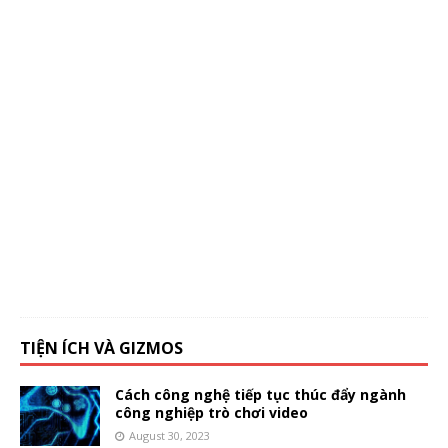
t
đ
ầ
u
A
u
g
u
s
t
4
,
2
0
2
3
TIỆN ÍCH VÀ GIZMOS
Cách công nghệ tiếp tục thúc đẩy ngành
công nghiệp trò chơi video
August 30, 2023