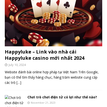
Happyluke – Link vào nhà cái
Happyluke casino mới nhất 2024
July 10, 2024
Website đánh bài online hợp pháp tại Việt Nam Trên Google,
bạn có thể tìm thấy hàng chục, hàng trăm website cung cấp
các trò
[…]
Chơi trò chơi điện tử có lợi như thế nào?
November 21, 2023