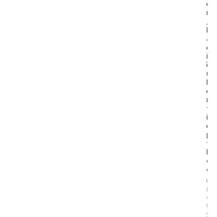
ộ
n
g
l
à
đ
i
ề
u
l
ớ
n
t
i
ế
p
t
h
e
o
J
u
l
y