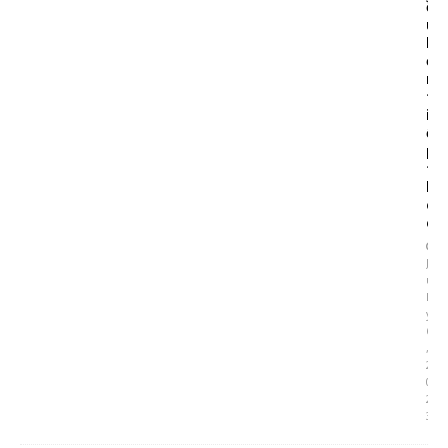
ề
u
l
ớ
n
t
i
ế
p
t
h
e
o
J
u
l
y
6
,
2
0
2
3