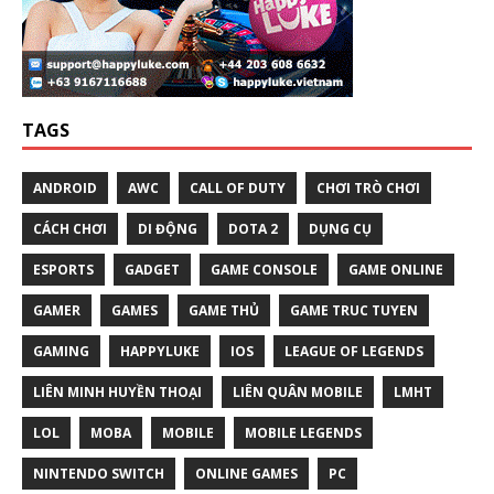
TAGS
ANDROID
AWC
CALL OF DUTY
CHƠI TRÒ CHƠI
CÁCH CHƠI
DI ĐỘNG
DOTA 2
DỤNG CỤ
ESPORTS
GADGET
GAME CONSOLE
GAME ONLINE
GAMER
GAMES
GAME THỦ
GAME TRUC TUYEN
GAMING
HAPPYLUKE
IOS
LEAGUE OF LEGENDS
LIÊN MINH HUYỀN THOẠI
LIÊN QUÂN MOBILE
LMHT
LOL
MOBA
MOBILE
MOBILE LEGENDS
NINTENDO SWITCH
ONLINE GAMES
PC