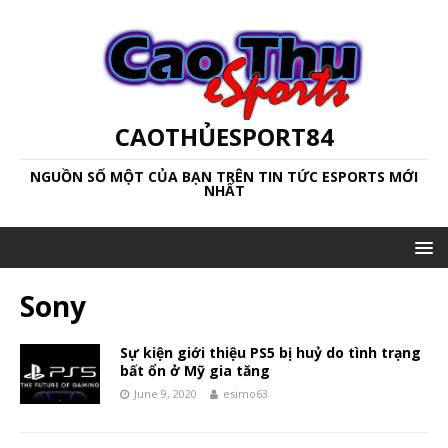
CAOTHỦESPORT84
NGUỒN SỐ MỘT CỦA BẠN TRÊN TIN TỨC ESPORTS MỚI
NHẤT
Sony
Sự kiện giới thiệu PS5 bị huỷ do tình trạng
bất ổn ở Mỹ gia tăng
June 9, 2020
esimo63