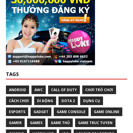
TAGS
ANDROID
AWC
CALL OF DUTY
CHƠI TRÒ CHƠI
CÁCH CHƠI
DI ĐỘNG
DOTA 2
DỤNG CỤ
ESPORTS
GADGET
GAME CONSOLE
GAME ONLINE
GAMER
GAMES
GAME THỦ
GAME TRUC TUYEN