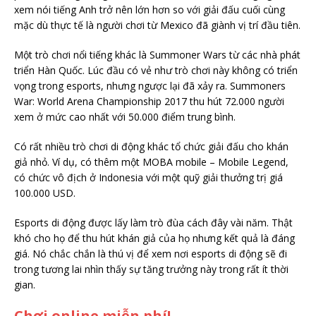
xem nói tiếng Anh trở nên lớn hơn so với giải đấu cuối cùng
mặc dù thực tế là người chơi từ Mexico đã giành vị trí đầu tiên.
Một trò chơi nổi tiếng khác là Summoner Wars từ các nhà phát
triển Hàn Quốc. Lúc đầu có vẻ như trò chơi này không có triển
vọng trong esports, nhưng ngược lại đã xảy ra. Summoners
War: World Arena Championship 2017 thu hút 72.000 người
xem ở mức cao nhất với 50.000 điểm trung bình.
Có rất nhiều trò chơi di động khác tổ chức giải đấu cho khán
giả nhỏ. Ví dụ, có thêm một MOBA mobile – Mobile Legend,
có chức vô địch ở Indonesia với một quỹ giải thưởng trị giá
100.000 USD.
Esports di động được lấy làm trò đùa cách đây vài năm. Thật
khó cho họ để thu hút khán giả của họ nhưng kết quả là đáng
giá. Nó chắc chắn là thú vị để xem nơi esports di động sẽ đi
trong tương lai nhìn thấy sự tăng trưởng này trong rất ít thời
gian.
Chơi online miễn phí!