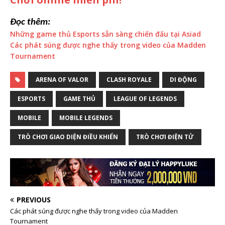
Đọc thêm:
Những game thủ Esports sẵn sàng chiến đấu tại Asiad
Các phát súng được nghe thấy trong video của Madden
Tournament
ARENA OF VALOR
CLASH ROYALE
DI ĐỘNG
ESPORTS
GAME THỦ
LEAGUE OF LEGENDS
MOBILE
MOBILE LEGENDS
TRÒ CHƠI GIAO DIỆN ĐIỀU KHIỂN
TRÒ CHƠI ĐIỆN TỬ
PREVIOUS
Các phát súng được nghe thấy trong video của Madden
Tournament