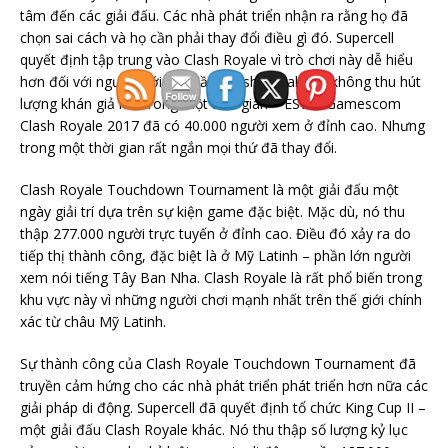
tâm đến các giải đấu. Các nhà phát triển nhận ra rằng họ đã
chọn sai cách và họ cần phải thay đổi điều gì đó. Supercell
quyết định tập trung vào Clash Royale vì trò chơi này dễ hiểu
hơn đối với người mới bắt đầu. Clash Royale đã không thu hút
lượng khán giả lớn trong một thời gian – ESWC Gamescom
Clash Royale 2017 đã có 40.000 người xem ở đỉnh cao. Nhưng
trong một thời gian rất ngắn mọi thứ đã thay đổi.
Clash Royale Touchdown Tournament là một giải đấu một
ngày giải trí dựa trên sự kiện game đặc biệt. Mặc dù, nó thu
thập 277.000 người trực tuyến ở đỉnh cao. Điều đó xảy ra do
tiếp thị thành công, đặc biệt là ở Mỹ Latinh – phần lớn người
xem nói tiếng Tây Ban Nha. Clash Royale là rất phổ biến trong
khu vực này vì những người chơi mạnh nhất trên thế giới chính
xác từ châu Mỹ Latinh.
Sự thành công của Clash Royale Touchdown Tournament đã
truyền cảm hứng cho các nhà phát triển phát triển hơn nữa các
giải pháp di động. Supercell đã quyết định tổ chức King Cup II –
một giải đấu Clash Royale khác. Nó thu thập số lượng kỷ lục