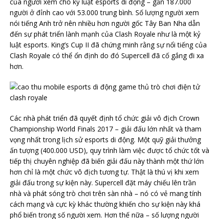
của người xem cho kỷ luật esports di động – gần 187.000
người ở đỉnh cao với 53.000 trung bình. Số lượng người xem
nói tiếng Anh trở nên nhiều hơn người gốc Tây Ban Nha dẫn
đến sự phát triển lành mạnh của Clash Royale như là một kỷ
luật esports. King’s Cup II đã chứng minh rằng sự nổi tiếng của
Clash Royale có thể ổn định do đó Supercell đã cố gắng đi xa
hơn.
Các nhà phát triển đã quyết định tổ chức giải vô địch Crown
Championship World Finals 2017 – giải đấu lớn nhất và tham
vọng nhất trong lịch sử esports di động. Một quỹ giải thưởng
ấn tượng (400.000 USD), quy trình làm việc được tổ chức tốt và
tiếp thị chuyên nghiệp đã biến giải đấu này thành một thứ lớn
hơn chỉ là một chức vô địch tương tự. Thật là thú vị khi xem
giải đấu trong sự kiện này. Supercell đặt máy chiếu lên trần
nhà và phát sóng trò chơi trên sàn nhà – nó có vẻ mang tính
cách mạng và cực kỳ khác thường khiến cho sự kiện này khá
phổ biến trong số người xem. Hơn thế nữa – số lượng người