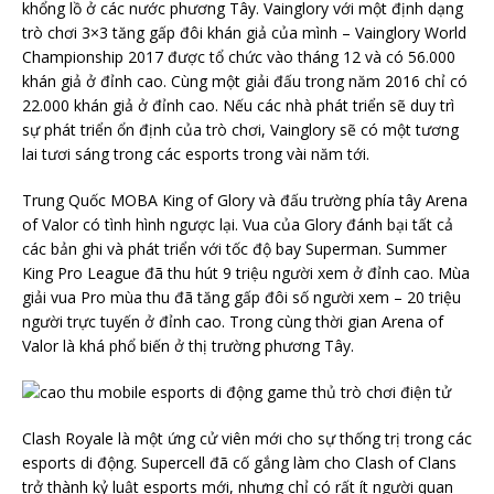
khổng lồ ở các nước phương Tây. Vainglory với một định dạng
trò chơi 3×3 tăng gấp đôi khán giả của mình – Vainglory World
Championship 2017 được tổ chức vào tháng 12 và có 56.000
khán giả ở đỉnh cao. Cùng một giải đấu trong năm 2016 chỉ có
22.000 khán giả ở đỉnh cao. Nếu các nhà phát triển sẽ duy trì
sự phát triển ổn định của trò chơi, Vainglory sẽ có một tương
lai tươi sáng trong các esports trong vài năm tới.
Trung Quốc MOBA King of Glory và đấu trường phía tây Arena
of Valor có tình hình ngược lại. Vua của Glory đánh bại tất cả
các bản ghi và phát triển với tốc độ bay Superman. Summer
King Pro League đã thu hút 9 triệu người xem ở đỉnh cao. Mùa
giải vua Pro mùa thu đã tăng gấp đôi số người xem – 20 triệu
người trực tuyến ở đỉnh cao. Trong cùng thời gian Arena of
Valor là khá phổ biến ở thị trường phương Tây.
Clash Royale là một ứng cử viên mới cho sự thống trị trong các
esports di động. Supercell đã cố gắng làm cho Clash of Clans
trở thành kỷ luật esports mới, nhưng chỉ có rất ít người quan