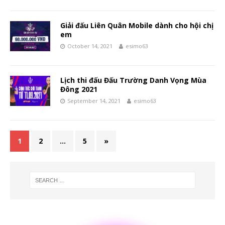
Giải đấu Liên Quân Mobile dành cho hội chị
em
October 14, 2021
esimo63
Lịch thi đấu Đấu Trường Danh Vọng Mùa
Đông 2021
September 14, 2021
esimo63
1
2
…
5
»