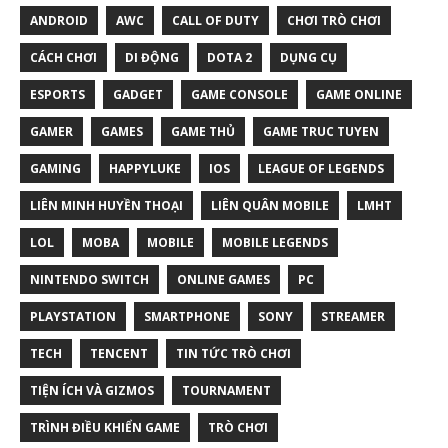
ANDROID
AWC
CALL OF DUTY
CHƠI TRÒ CHƠI
CÁCH CHƠI
DI ĐỘNG
DOTA 2
DỤNG CỤ
ESPORTS
GADGET
GAME CONSOLE
GAME ONLINE
GAMER
GAMES
GAME THỦ
GAME TRUC TUYEN
GAMING
HAPPYLUKE
IOS
LEAGUE OF LEGENDS
LIÊN MINH HUYỀN THOẠI
LIÊN QUÂN MOBILE
LMHT
LOL
MOBA
MOBILE
MOBILE LEGENDS
NINTENDO SWITCH
ONLINE GAMES
PC
PLAYSTATION
SMARTPHONE
SONY
STREAMER
TECH
TENCENT
TIN TỨC TRÒ CHƠI
TIỆN ÍCH VÀ GIZMOS
TOURNAMENT
TRÌNH ĐIỀU KHIỂN GAME
TRÒ CHƠI