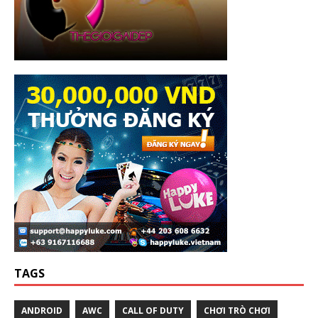
TAGS
ANDROID
AWC
CALL OF DUTY
CHƠI TRÒ CHƠI