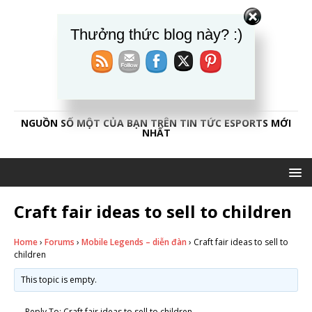
Thưởng thức blog này? :)
CAOTHỦESPORT84
NGUỒN SỐ MỘT CỦA BẠN TRÊN TIN TỨC ESPORTS MỚI
NHẤT
Craft fair ideas to sell to children
Home
›
Forums
›
Mobile Legends – diễn đàn
›
Craft fair ideas to sell to
children
This topic is empty.
Reply To: Craft fair ideas to sell to children