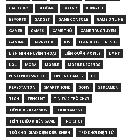
CÁCH CHƠI
DI ĐỘNG
DOTA 2
DỤNG CỤ
ESPORTS
GADGET
GAME CONSOLE
GAME ONLINE
GAMER
GAMES
GAME THỦ
GAME TRUC TUYEN
GAMING
HAPPYLUKE
IOS
LEAGUE OF LEGENDS
LIÊN MINH HUYỀN THOẠI
LIÊN QUÂN MOBILE
LMHT
LOL
MOBA
MOBILE
MOBILE LEGENDS
NINTENDO SWITCH
ONLINE GAMES
PC
PLAYSTATION
SMARTPHONE
SONY
STREAMER
TECH
TENCENT
TIN TỨC TRÒ CHƠI
TIỆN ÍCH VÀ GIZMOS
TOURNAMENT
TRÌNH ĐIỀU KHIỂN GAME
TRÒ CHƠI
TRÒ CHƠI GIAO DIỆN ĐIỀU KHIỂN
TRÒ CHƠI ĐIỆN TỬ