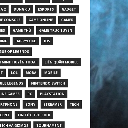
A 2
DỤNG CỤ
ESPORTS
GADGET
E CONSOLE
GAME ONLINE
GAMER
ES
GAME THỦ
GAME TRUC TUYEN
MING
HAPPYLUKE
IOS
GUE OF LEGENDS
N MINH HUYỀN THOẠI
LIÊN QUÂN MOBILE
HT
LOL
MOBA
MOBILE
ILE LEGENDS
NINTENDO SWITCH
INE GAMES
PC
PLAYSTATION
ARTPHONE
SONY
STREAMER
TECH
CENT
TIN TỨC TRÒ CHƠI
N ÍCH VÀ GIZMOS
TOURNAMENT