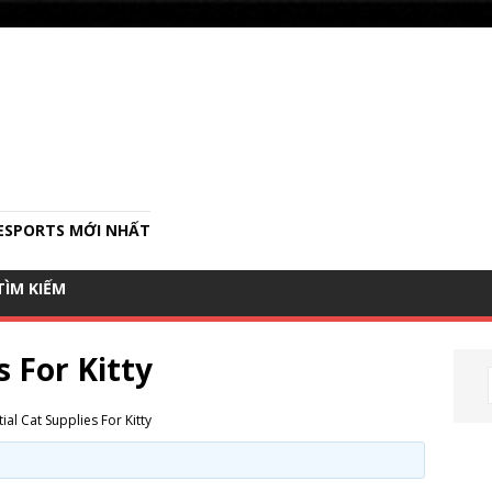
ESPORTS MỚI NHẤT
SEARCH
TÌM KIẾM
FOR:
Search Button
s For Kitty
ial Cat Supplies For Kitty