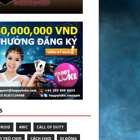
S
ROID
AWC
CALL OF DUTY
I TRÒ CHƠI
CÁCH CHƠI
DI ĐỘNG