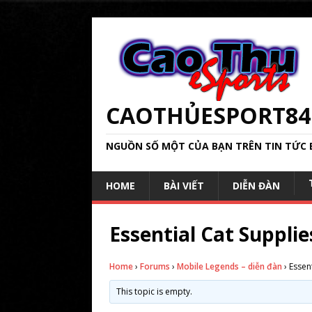
CAOTHỦESPORT84
NGUỒN SỐ MỘT CỦA BẠN TRÊN TIN TỨC 
HOME
BÀI VIẾT
DIỄN ĐÀN
Essential Cat Supplie
Home
›
Forums
›
Mobile Legends – diễn đàn
›
Essent
This topic is empty.