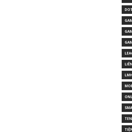
DOT
GAM
GAM
GA
LEA
LIÊ
LM
MOB
ONL
SM
TEN
TIỆ