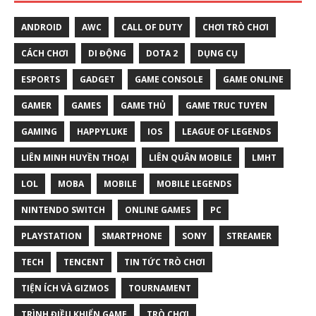
ANDROID
AWC
CALL OF DUTY
CHƠI TRÒ CHƠI
CÁCH CHƠI
DI ĐỘNG
DOTA 2
DỤNG CỤ
ESPORTS
GADGET
GAME CONSOLE
GAME ONLINE
GAMER
GAMES
GAME THỦ
GAME TRUC TUYEN
GAMING
HAPPYLUKE
IOS
LEAGUE OF LEGENDS
LIÊN MINH HUYỀN THOẠI
LIÊN QUÂN MOBILE
LMHT
LOL
MOBA
MOBILE
MOBILE LEGENDS
NINTENDO SWITCH
ONLINE GAMES
PC
PLAYSTATION
SMARTPHONE
SONY
STREAMER
TECH
TENCENT
TIN TỨC TRÒ CHƠI
TIỆN ÍCH VÀ GIZMOS
TOURNAMENT
TRÌNH ĐIỀU KHIỂN GAME
TRÒ CHƠI