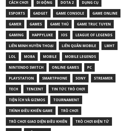
CÁCH CHƠI
DI ĐỘNG
DOTA 2
DỤNG CỤ
ESPORTS
GADGET
GAME CONSOLE
GAME ONLINE
GAMER
GAMES
GAME THỦ
GAME TRUC TUYEN
GAMING
HAPPYLUKE
IOS
LEAGUE OF LEGENDS
LIÊN MINH HUYỀN THOẠI
LIÊN QUÂN MOBILE
LMHT
LOL
MOBA
MOBILE
MOBILE LEGENDS
NINTENDO SWITCH
ONLINE GAMES
PC
PLAYSTATION
SMARTPHONE
SONY
STREAMER
TECH
TENCENT
TIN TỨC TRÒ CHƠI
TIỆN ÍCH VÀ GIZMOS
TOURNAMENT
TRÌNH ĐIỀU KHIỂN GAME
TRÒ CHƠI
TRÒ CHƠI GIAO DIỆN ĐIỀU KHIỂN
TRÒ CHƠI ĐIỆN TỬ