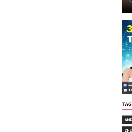
TAG
AND
CHƠ