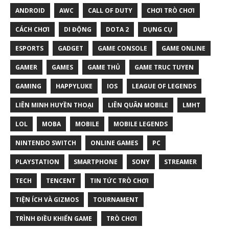
ANDROID
AWC
CALL OF DUTY
CHƠI TRÒ CHƠI
CÁCH CHƠI
DI ĐỘNG
DOTA 2
DỤNG CỤ
ESPORTS
GADGET
GAME CONSOLE
GAME ONLINE
GAMER
GAMES
GAME THỦ
GAME TRUC TUYEN
GAMING
HAPPYLUKE
IOS
LEAGUE OF LEGENDS
LIÊN MINH HUYỀN THOẠI
LIÊN QUÂN MOBILE
LMHT
LOL
MOBA
MOBILE
MOBILE LEGENDS
NINTENDO SWITCH
ONLINE GAMES
PC
PLAYSTATION
SMARTPHONE
SONY
STREAMER
TECH
TENCENT
TIN TỨC TRÒ CHƠI
TIỆN ÍCH VÀ GIZMOS
TOURNAMENT
TRÌNH ĐIỀU KHIỂN GAME
TRÒ CHƠI