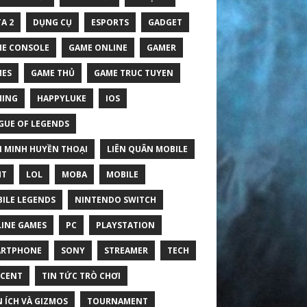
A 2
DỤNG CỤ
ESPORTS
GADGET
E CONSOLE
GAME ONLINE
GAMER
ES
GAME THỦ
GAME TRUC TUYEN
MING
HAPPYLUKE
IOS
GUE OF LEGENDS
N MINH HUYỀN THOẠI
LIÊN QUÂN MOBILE
HT
LOL
MOBA
MOBILE
ILE LEGENDS
NINTENDO SWITCH
INE GAMES
PC
PLAYSTATION
ARTPHONE
SONY
STREAMER
TECH
CENT
TIN TỨC TRÒ CHƠI
N ÍCH VÀ GIZMOS
TOURNAMENT