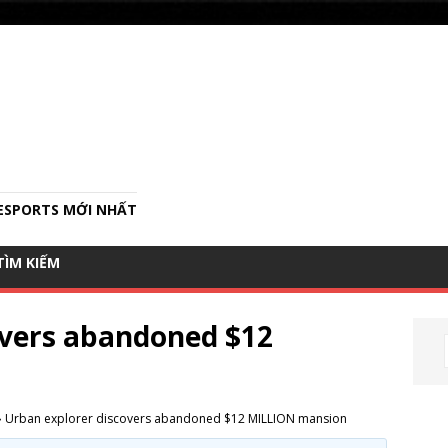
ESPORTS MỚI NHẤT
SEARCH
TÌM KIẾM
FOR:
Search Button
overs abandoned $12
›
Urban explorer discovers abandoned $12 MILLION mansion