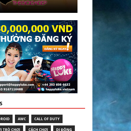
S
ROID
AWC
CALL OF DUTY
I TRÒ CHƠI
CÁCH CHƠI
DI ĐỘNG