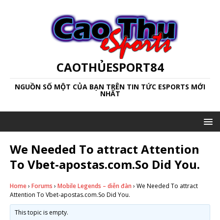
CAOTHỦESPORT84
NGUỒN SỐ MỘT CỦA BẠN TRÊN TIN TỨC ESPORTS MỚI
NHẤT
We Needed To attract Attention
To Vbet-apostas.com.So Did You.
Home
›
Forums
›
Mobile Legends – diễn đàn
›
We Needed To attract
Attention To Vbet-apostas.com.So Did You.
This topic is empty.