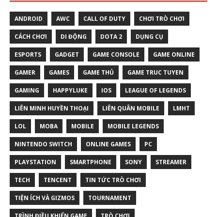
ANDROID
AWC
CALL OF DUTY
CHƠI TRÒ CHƠI
CÁCH CHƠI
DI ĐỘNG
DOTA 2
DỤNG CỤ
ESPORTS
GADGET
GAME CONSOLE
GAME ONLINE
GAMER
GAMES
GAME THỦ
GAME TRUC TUYEN
GAMING
HAPPYLUKE
IOS
LEAGUE OF LEGENDS
LIÊN MINH HUYỀN THOẠI
LIÊN QUÂN MOBILE
LMHT
LOL
MOBA
MOBILE
MOBILE LEGENDS
NINTENDO SWITCH
ONLINE GAMES
PC
PLAYSTATION
SMARTPHONE
SONY
STREAMER
TECH
TENCENT
TIN TỨC TRÒ CHƠI
TIỆN ÍCH VÀ GIZMOS
TOURNAMENT
TRÌNH ĐIỀU KHIỂN GAME
TRÒ CHƠI