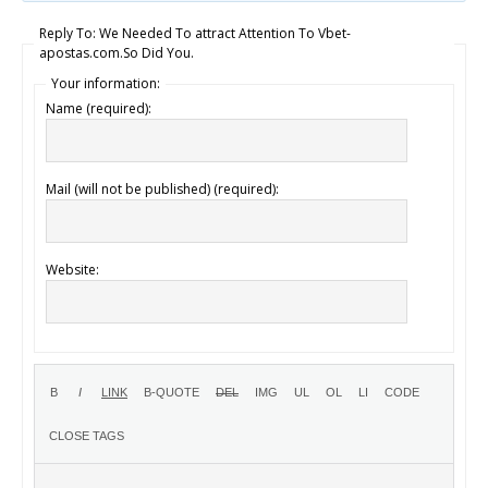
Reply To: We Needed To attract Attention To Vbet-
apostas.com.So Did You.
Your information:
Name (required):
Mail (will not be published) (required):
Website: