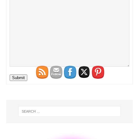
Submit