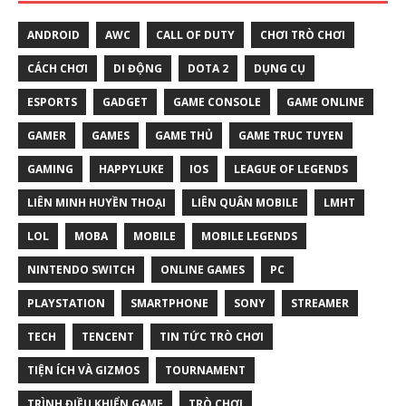
ANDROID
AWC
CALL OF DUTY
CHƠI TRÒ CHƠI
CÁCH CHƠI
DI ĐỘNG
DOTA 2
DỤNG CỤ
ESPORTS
GADGET
GAME CONSOLE
GAME ONLINE
GAMER
GAMES
GAME THỦ
GAME TRUC TUYEN
GAMING
HAPPYLUKE
IOS
LEAGUE OF LEGENDS
LIÊN MINH HUYỀN THOẠI
LIÊN QUÂN MOBILE
LMHT
LOL
MOBA
MOBILE
MOBILE LEGENDS
NINTENDO SWITCH
ONLINE GAMES
PC
PLAYSTATION
SMARTPHONE
SONY
STREAMER
TECH
TENCENT
TIN TỨC TRÒ CHƠI
TIỆN ÍCH VÀ GIZMOS
TOURNAMENT
TRÌNH ĐIỀU KHIỂN GAME
TRÒ CHƠI