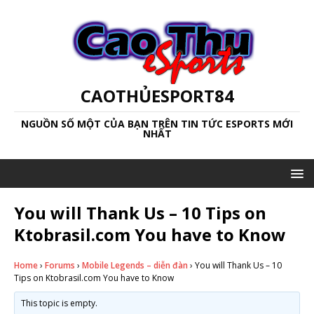
CAOTHỦESPORT84
NGUỒN SỐ MỘT CỦA BẠN TRÊN TIN TỨC ESPORTS MỚI
NHẤT
You will Thank Us – 10 Tips on
Ktobrasil.com You have to Know
Home
›
Forums
›
Mobile Legends – diễn đàn
›
You will Thank Us – 10
Tips on Ktobrasil.com You have to Know
This topic is empty.