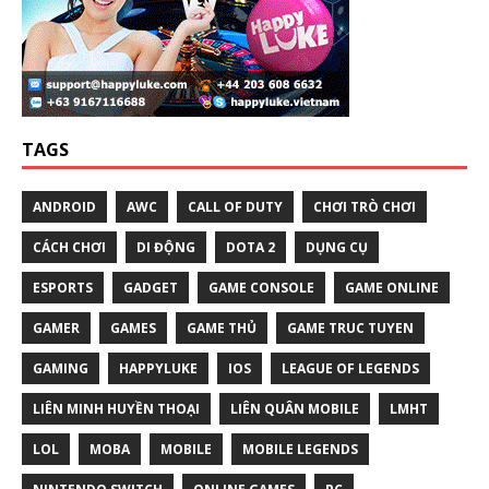
TAGS
ANDROID
AWC
CALL OF DUTY
CHƠI TRÒ CHƠI
CÁCH CHƠI
DI ĐỘNG
DOTA 2
DỤNG CỤ
ESPORTS
GADGET
GAME CONSOLE
GAME ONLINE
GAMER
GAMES
GAME THỦ
GAME TRUC TUYEN
GAMING
HAPPYLUKE
IOS
LEAGUE OF LEGENDS
LIÊN MINH HUYỀN THOẠI
LIÊN QUÂN MOBILE
LMHT
LOL
MOBA
MOBILE
MOBILE LEGENDS