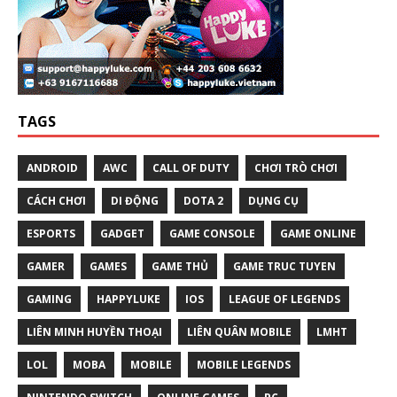
TAGS
ANDROID
AWC
CALL OF DUTY
CHƠI TRÒ CHƠI
CÁCH CHƠI
DI ĐỘNG
DOTA 2
DỤNG CỤ
ESPORTS
GADGET
GAME CONSOLE
GAME ONLINE
GAMER
GAMES
GAME THỦ
GAME TRUC TUYEN
GAMING
HAPPYLUKE
IOS
LEAGUE OF LEGENDS
LIÊN MINH HUYỀN THOẠI
LIÊN QUÂN MOBILE
LMHT
LOL
MOBA
MOBILE
MOBILE LEGENDS