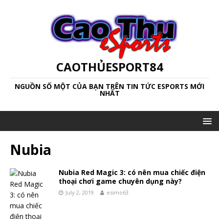
CAOTHỦESPORT84
NGUỒN SỐ MỘT CỦA BẠN TRÊN TIN TỨC ESPORTS MỚI
NHẤT
Nubia
Nubia Red Magic 3: có nên mua chiếc điện
thoại chơi game chuyên dụng này?
July 2, 2019
esimo63