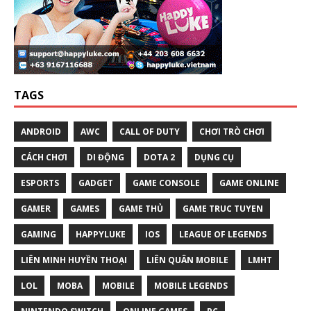
TAGS
ANDROID
AWC
CALL OF DUTY
CHƠI TRÒ CHƠI
CÁCH CHƠI
DI ĐỘNG
DOTA 2
DỤNG CỤ
ESPORTS
GADGET
GAME CONSOLE
GAME ONLINE
GAMER
GAMES
GAME THỦ
GAME TRUC TUYEN
GAMING
HAPPYLUKE
IOS
LEAGUE OF LEGENDS
LIÊN MINH HUYỀN THOẠI
LIÊN QUÂN MOBILE
LMHT
LOL
MOBA
MOBILE
MOBILE LEGENDS