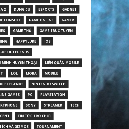
A 2
DỤNG CỤ
ESPORTS
GADGET
E CONSOLE
GAME ONLINE
GAMER
ES
GAME THỦ
GAME TRUC TUYEN
MING
HAPPYLUKE
IOS
GUE OF LEGENDS
N MINH HUYỀN THOẠI
LIÊN QUÂN MOBILE
HT
LOL
MOBA
MOBILE
ILE LEGENDS
NINTENDO SWITCH
INE GAMES
PC
PLAYSTATION
ARTPHONE
SONY
STREAMER
TECH
CENT
TIN TỨC TRÒ CHƠI
N ÍCH VÀ GIZMOS
TOURNAMENT