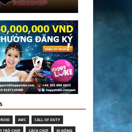
S
ROID
AWC
CALL OF DUTY
I TRÒ CHƠI
CÁCH CHƠI
DI ĐỘNG