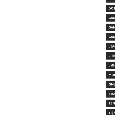
DOT
GAM
GAM
GA
LEA
LIÊ
LM
MOB
ONL
SM
TEN
TIỆ