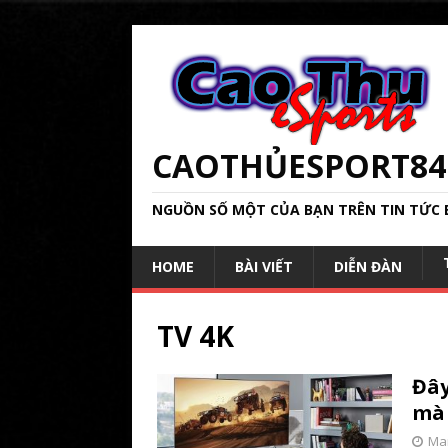
CAOTHỦESPORT84
NGUỒN SỐ MỘT CỦA BẠN TRÊN TIN TỨC 
HOME
BÀI VIẾT
DIỄN ĐÀN
TV 4K
Đây
mà 
Mar