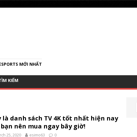
ESPORTS MỚI NHẤT
SEARCH
TÌM KIẾM
FOR:
Search Button
 là danh sách TV 4K tốt nhất hiện nay
bạn nên mua ngay bây giờ!
ch 25, 2020
esimo63
0