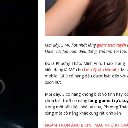
Mới đây, 3 MC hot nhất làng
game trực tuyến
n
khiến các fan nam điêu đứng, ‘thả tim’ tới tập.
Đó là Phương Thảo, Minh Anh, Thảo Trang –
hiện đang là MC cho
Liên Quân Mobile
, Mi
mobile. Cả 3 cô nàng đều được biết đến với v
cuốn hút.
Mới đây, 3 cô nàng không biết vô tình hay ‘cố
chưa biết thì 3 cô nàng
làng game trực tu
trong một bữa tiệc nhỏ tại nhà, Phương Thả
cùng một cô nàng khác cũng rất xinh xắn.
NGẮM TRỌN ẢNH BIKINI ‘MẶC NHƯ KHÔNG