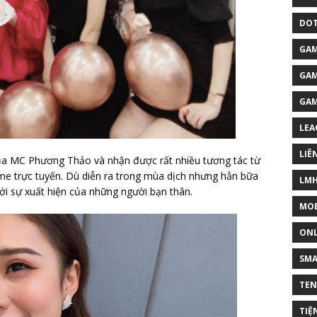
DOT
GAM
GAM
GA
LEA
LIÊ
của MC Phương Thảo và nhận được rất nhiều tương tác từ
me trực tuyến. Dù diễn ra trong mùa dịch nhưng hẳn bữa
LM
với sự xuất hiện của những người bạn thân.
MOB
ONL
SM
TEN
TIỆ