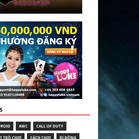
S
ROID
AWC
CALL OF DUTY
I TRÒ CHƠI
CÁCH CHƠI
DI ĐỘNG