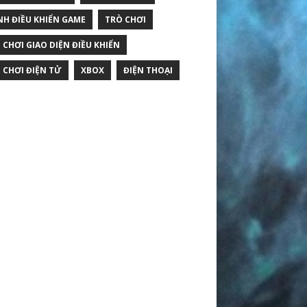
NH ĐIỀU KHIỂN GAME
TRÒ CHƠI
 CHƠI GIAO DIỆN ĐIỀU KHIỂN
 CHƠI ĐIỆN TỬ
XBOX
ĐIỆN THOẠI