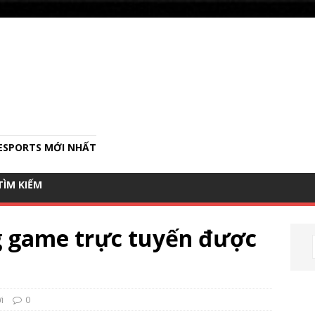
ESPORTS MỚI NHẤT
SEARCH
TÌM KIẾM
FOR:
Search Button
g game trực tuyến được
i
0