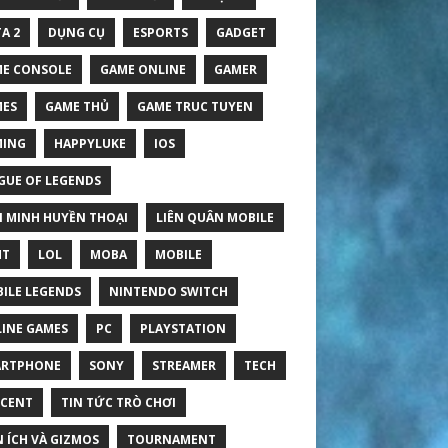
A 2
DỤNG CỤ
ESPORTS
GADGET
E CONSOLE
GAME ONLINE
GAMER
ES
GAME THỦ
GAME TRUC TUYEN
MING
HAPPYLUKE
IOS
GUE OF LEGENDS
N MINH HUYỀN THOẠI
LIÊN QUÂN MOBILE
HT
LOL
MOBA
MOBILE
ILE LEGENDS
NINTENDO SWITCH
INE GAMES
PC
PLAYSTATION
ARTPHONE
SONY
STREAMER
TECH
CENT
TIN TỨC TRÒ CHƠI
N ÍCH VÀ GIZMOS
TOURNAMENT