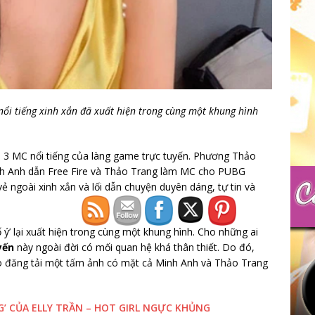
ổi tiếng xinh xắn đã xuất hiện trong cùng một khung hình
 3 MC nổi tiếng của làng game trực tuyến. Phương Thảo
nh Anh dẫn Free Fire và Thảo Trang làm MC cho PUBG
ẻ ngoài xinh xắn và lối dẫn chuyện duyên dáng, tự tin và
 ý’ lại xuất hiện trong cùng một khung hình. Cho những ai
yến
này ngoài đời có mối quan hệ khá thân thiết. Do đó,
o đăng tải một tấm ảnh có mặt cả Minh Anh và Thảo Trang
’ CỦA ELLY TRẦN – HOT GIRL NGỰC KHỦNG