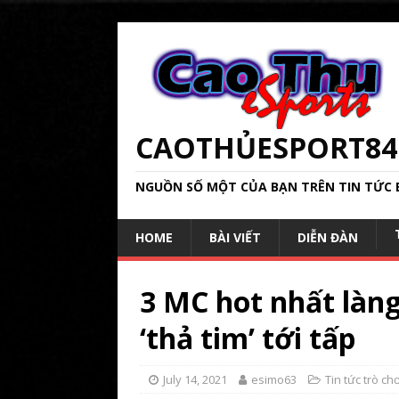
CAOTHỦESPORT84
NGUỒN SỐ MỘT CỦA BẠN TRÊN TIN TỨC 
HOME
BÀI VIẾT
DIỄN ĐÀN
3 MC hot nhất làn
‘thả tim’ tới tấp
July 14, 2021
esimo63
Tin tức trò chơ