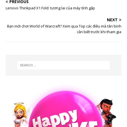
PREVIOUS
Lenovo Thinkpad X1 Fold: tương lai của máy tính gập
NEXT
Bạn mới chơi World of Warcraft? Xem qua Top các điều mà tân binh
cần biết trước khi tham gia