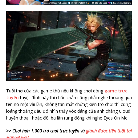
Tuổi thơ của các game thủ nếu không chơi dòng
game trực
tuyến
tuyệt đỉnh này thì chắc chắn cũng phải nghe thoáng qua
tên nó một vài lần, không tận mắt chứng kiến trò chơi thì cũng
loáng thoáng đâu đó nhìn thấy vóc dáng của anh chàng Cloud
huyền thoại, hoặc đôi ba lần rung động khi nghe Eyes On Me.
>> Chơi hơn 1.000 trò chơi trực tuyến và
giành được tiền thật tại
HappyLuke!