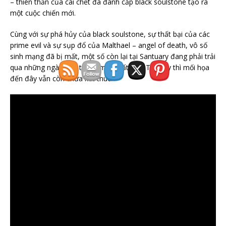
– thiên thần của cái chết đã đánh cắp black soulstone tạo ra
một cuộc chiến mới.
Cùng với sự phá hủy của black soulstone, sự thất bại của các
prime evil và sự sụp đổ của Malthael – angel of death, vô số
sinh mạng đã bị mất, một số còn lại tại Santuary đang phải trải
qua những ngày đen tối tại miền đất này. Tuy vậy thì mối họa
đến đây vẫn còn chưa kết thúc.