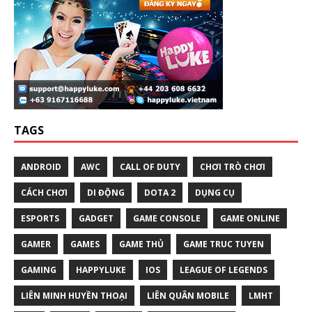
TAGS
ANDROID
AWC
CALL OF DUTY
CHƠI TRÒ CHƠI
CÁCH CHƠI
DI ĐỘNG
DOTA 2
DỤNG CỤ
ESPORTS
GADGET
GAME CONSOLE
GAME ONLINE
GAMER
GAMES
GAME THỦ
GAME TRUC TUYEN
GAMING
HAPPYLUKE
IOS
LEAGUE OF LEGENDS
LIÊN MINH HUYỀN THOẠI
LIÊN QUÂN MOBILE
LMHT