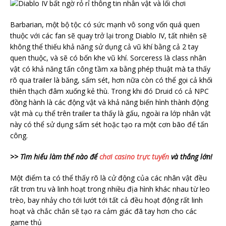
Barbarian, một bộ tộc có sức mạnh vô song vốn quá quen
thuộc với các fan sẽ quay trở lại trong Diablo IV, tất nhiên sẽ
không thể thiếu khả năng sử dụng cả vũ khí bằng cả 2 tay
quen thuộc, và sẽ có bốn khe vũ khí. Sorceress là class nhân
vật có khả năng tấn công tầm xa bằng phép thuật mà ta thấy
rõ qua trailer là băng, sấm sét, hơn nữa còn có thể gọi cả khối
thiên thạch đâm xuống kẻ thù. Trong khi đó Druid có cả NPC
đồng hành là các động vật và khả năng biến hình thành động
vật mà cụ thể trên trailer ta thấy là gấu, ngoài ra lớp nhân vật
này có thể sử dụng sấm sét hoặc tạo ra một cơn bão để tấn
công.
>> Tìm hiểu làm thế nào để
chơi casino trực tuyến
và thắng lớn!
Một điểm ta có thể thấy rõ là cử động của các nhân vật đều
rất trơn tru và linh hoạt trong nhiều địa hình khác nhau từ leo
trèo, bay nhảy cho tới lướt tới tất cả đều hoạt động rất linh
hoạt và chắc chắn sẽ tạo ra cảm giác đã tay hơn cho các
game thủ