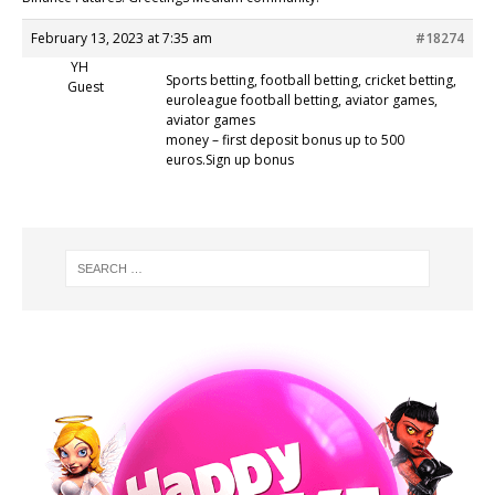
February 13, 2023 at 7:35 am
#18274
YH
Sports betting, football betting, cricket betting,
Guest
euroleague football betting, aviator games,
aviator games
money – first deposit bonus up to 500
euros.Sign up bonus