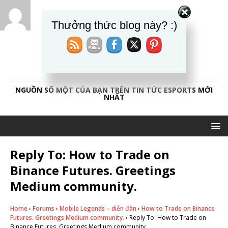
Thưởng thức blog này? :)
CAOTHỦESPORT84
NGUỒN SỐ MỘT CỦA BẠN TRÊN TIN TỨC ESPORTS MỚI
NHẤT
Reply To: How to Trade on
Binance Futures. Greetings
Medium community.
Home
›
Forums
›
Mobile Legends – diễn đàn
›
How to Trade on Binance
Futures. Greetings Medium community.
›
Reply To: How to Trade on
Binance Futures. Greetings Medium community.