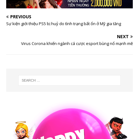
PREVIOUS
Sự kiện giới thiệu PS5 bị huỷ do tình trạng bất ổn ở Mỹ gia tăng
NEXT
Virus Corona khiến ngành cá cược esport bùng nổ mạnh mẽ