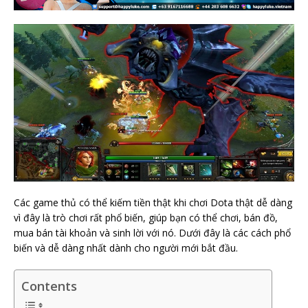
Các game thủ có thể kiếm tiền thật khi chơi Dota thật dễ dàng
vì đây là trò chơi rất phổ biến, giúp bạn có thể chơi, bán đồ,
mua bán tài khoản và sinh lời với nó. Dưới đây là các cách phổ
biến và dễ dàng nhất dành cho người mới bắt đầu.
Contents