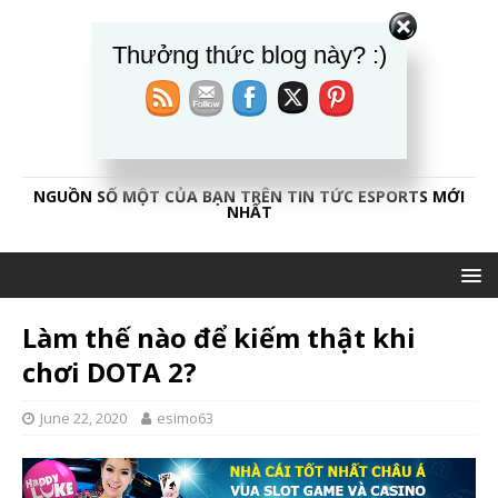
Thưởng thức blog này? :)
CAOTHỦESPORT84
NGUỒN SỐ MỘT CỦA BẠN TRÊN TIN TỨC ESPORTS MỚI
NHẤT
Làm thế nào để kiếm thật khi
chơi DOTA 2?
June 22, 2020
esimo63