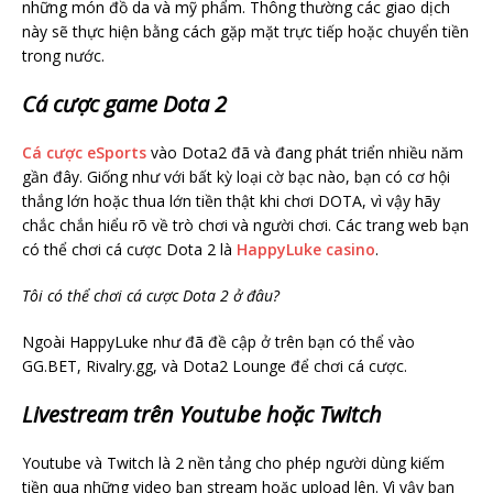
những món đồ da và mỹ phẩm. Thông thường các giao dịch
này sẽ thực hiện bằng cách gặp mặt trực tiếp hoặc chuyển tiền
trong nước.
Cá cược game Dota 2
Cá cược eSports
vào Dota2 đã và đang phát triển nhiều năm
gần đây. Giống như với bất kỳ loại cờ bạc nào, bạn có cơ hội
thắng lớn hoặc thua lớn tiền thật khi chơi DOTA, vì vậy hãy
chắc chắn hiểu rõ về trò chơi và người chơi. Các trang web bạn
có thể chơi cá cược Dota 2 là
HappyLuke casino
.
Tôi có thể chơi cá cược Dota 2 ở đâu?
Ngoài HappyLuke như đã đề cập ở trên bạn có thể vào
GG.BET, Rivalry.gg, và Dota2 Lounge để chơi cá cược.
Livestream trên Youtube hoặc Twitch
Youtube và Twitch là 2 nền tảng cho phép người dùng kiếm
tiền qua những video bạn stream hoặc upload lên. Vì vậy bạn