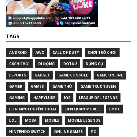
TAGS
ANDROID
AWC
CALL OF DUTY
CHƠI TRÒ CHƠI
CÁCH CHƠI
DI ĐỘNG
DOTA 2
DỤNG CỤ
ESPORTS
GADGET
GAME CONSOLE
GAME ONLINE
GAMER
GAMES
GAME THỦ
GAME TRUC TUYEN
GAMING
HAPPYLUKE
IOS
LEAGUE OF LEGENDS
LIÊN MINH HUYỀN THOẠI
LIÊN QUÂN MOBILE
LMHT
LOL
MOBA
MOBILE
MOBILE LEGENDS
NINTENDO SWITCH
ONLINE GAMES
PC