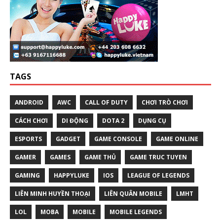
TAGS
ANDROID
AWC
CALL OF DUTY
CHƠI TRÒ CHƠI
CÁCH CHƠI
DI ĐỘNG
DOTA 2
DỤNG CỤ
ESPORTS
GADGET
GAME CONSOLE
GAME ONLINE
GAMER
GAMES
GAME THỦ
GAME TRUC TUYEN
GAMING
HAPPYLUKE
IOS
LEAGUE OF LEGENDS
LIÊN MINH HUYỀN THOẠI
LIÊN QUÂN MOBILE
LMHT
LOL
MOBA
MOBILE
MOBILE LEGENDS