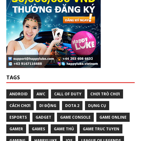
TAGS
ANDROID
AWC
CALL OF DUTY
CHƠI TRÒ CHƠI
CÁCH CHƠI
DI ĐỘNG
DOTA 2
DỤNG CỤ
ESPORTS
GADGET
GAME CONSOLE
GAME ONLINE
GAMER
GAMES
GAME THỦ
GAME TRUC TUYEN
GAMING
HAPPYLUKE
IOS
LEAGUE OF LEGENDS