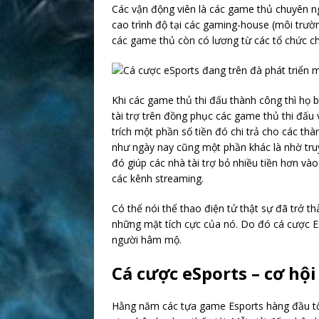
Các vận động viên là các game thủ chuyên ng
cao trình độ tại các gaming-house (môi trườn
các game thủ còn có lương từ các tổ chức c
Khi các game thủ thi đấu thành công thì họ
tài trợ trên đồng phục các game thủ thi đấ
trích một phần số tiền đó chi trả cho các th
như ngày nay cũng một phần khác là nhờ tru
đó giúp các nhà tài trợ bỏ nhiều tiền hơn v
các kênh streaming.
Có thể nói thể thao điện tử thật sự đã trở th
những mặt tích cực của nó. Do đó cá cược E
người hâm mộ.
Cá cược eSports – cơ hộ
Hằng năm các tựa game Esports hàng đầu tổ 