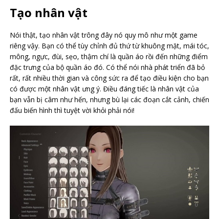
Tạo nhân vật
Nói thật, tạo nhân vật trông đây nó quy mô như một game
riêng vậy. Bạn có thể tùy chỉnh đủ thứ từ khuông mặt, mái tóc,
mông, ngực, đùi, sẹo, thậm chí là quần áo rồi đến những điểm
đặc trưng của bộ quần áo đó. Có thể nói nhà phát triển đã bỏ
rất, rất nhiều thời gian và công sức ra để tạo điều kiện cho bạn
có được một nhân vật ưng ý. Điều đáng tiếc là nhân vật của
bạn vẫn bị câm như hến, nhưng bù lại các đoạn cắt cảnh, chiến
đấu biến hình thì tuyệt vời khỏi phải nói!