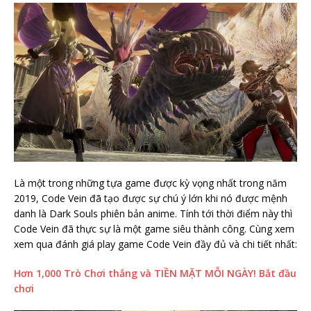
Là một trong những tựa game được kỳ vọng nhất trong năm
2019, Code Vein đã tạo được sự chú ý lớn khi nó được mệnh
danh là Dark Souls phiên bản anime. Tính tới thời điểm này thì
Code Vein đã thực sự là một game siêu thành công. Cùng xem
xem qua đánh giá play game Code Vein đầy đủ và chi tiết nhất:
Hơn 1,000 Trò Chơi thắng và TIỀN MẶT MỖI NGÀY! Bắt đầu
chơi