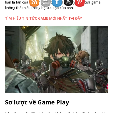
bạn là fan của tạo hình tokyo ghoul thì đây sẽ là tựa game
không thể thiếu trong bộ sưu tập của bạn.
TÌM HIỂU TIN TỨC GAME MỚI NHẤT TẠI ĐÂY
Sơ lược về Game Play