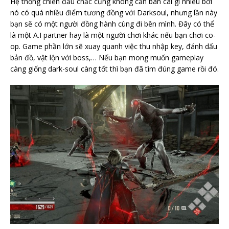
Hệ thống chiến đấu chắc cũng không cần bàn cãi gì nhiều bởi
nó có quá nhiều điểm tương đồng với Darksoul, nhưng lần này
bạn sẽ có một người đồng hành cùng đi bên mình. Đây có thể
là một A.I partner hay là một người chơi khác nếu bạn chơi co-
op. Game phần lớn sẽ xuay quanh việc thu nhập key, đánh dấu
bản đồ, vật lộn với boss,… Nếu bạn mong muốn gameplay
càng giống dark-soul càng tốt thì bạn đã tìm đúng game rồi đó.