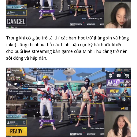
Trong khi cô giáo trổ tài thì các bạn ‘học trò’ (hàng xịn và hàng
fake) cũng thi nhau thả các bình luận cực kỳ hài hước khiến
cho buổi live streaming bắn game của Minh Thu càng trở nên
sôi động và hấp dẫn.