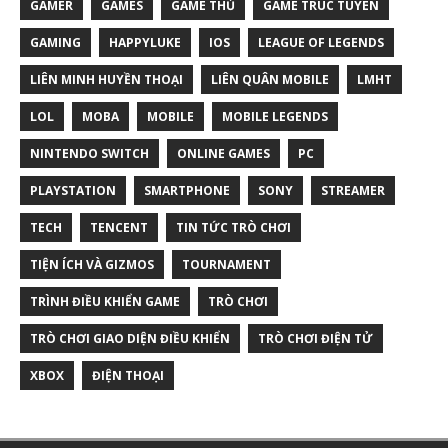
GAMER
GAMES
GAME THỦ
GAME TRUC TUYEN
GAMING
HAPPYLUKE
IOS
LEAGUE OF LEGENDS
LIÊN MINH HUYỀN THOẠI
LIÊN QUÂN MOBILE
LMHT
LOL
MOBA
MOBILE
MOBILE LEGENDS
NINTENDO SWITCH
ONLINE GAMES
PC
PLAYSTATION
SMARTPHONE
SONY
STREAMER
TECH
TENCENT
TIN TỨC TRÒ CHƠI
TIỆN ÍCH VÀ GIZMOS
TOURNAMENT
TRÌNH ĐIỀU KHIỂN GAME
TRÒ CHƠI
TRÒ CHƠI GIAO DIỆN ĐIỀU KHIỂN
TRÒ CHƠI ĐIỆN TỬ
XBOX
ĐIỆN THOẠI