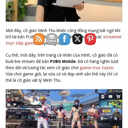
Mới đây, cô giáo Minh Thu khiến cộng đồng mạng bất ngờ khi
trổ tài bắn PUBG Mobile siêu đỉnh không kém gì các
streamer
trực tiếp game
chuyên nghiệp.
Cụ thể, mới đây, trên trang cá nhân của mình, cô giáo đã có
buổi live stream để bắn
PUBG Mobile
. Đã có hàng nghìn lượt
theo dõi và tương tác xem cô giáo chơi
game truc tuyen
.
Vừa chơi game giỏi, lại vừa có vẻ đẹp xinh xắn thế này chỉ có
thể là cô giáo vật lý Minh Thu.