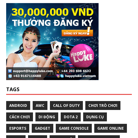
TAGS
ANDROID
AWC
CALL OF DUTY
CHƠI TRÒ CHƠI
CÁCH CHƠI
DI ĐỘNG
DOTA 2
DỤNG CỤ
ESPORTS
GADGET
GAME CONSOLE
GAME ONLINE